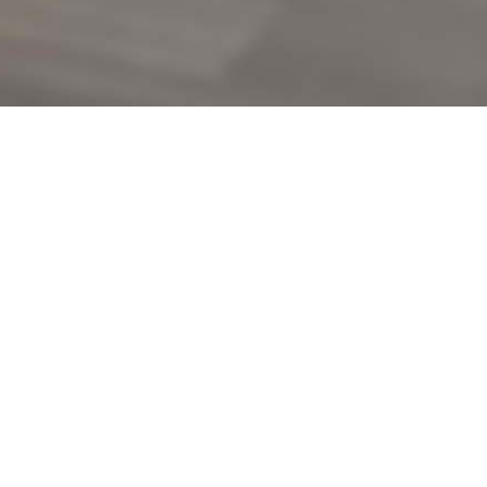
tem und die ständigen
nelle und fachkundige
ntrolle oder zu einem
 oder den Führerschein
e Unterstützung.