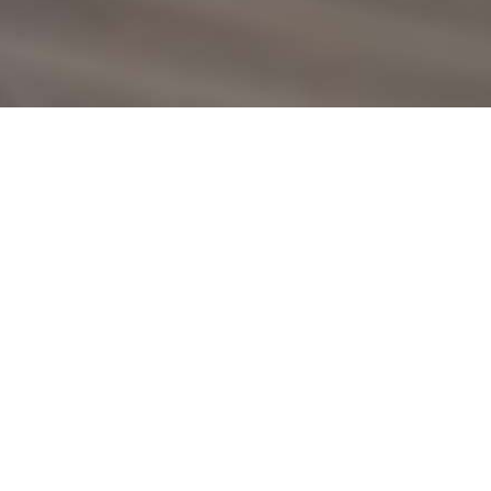
Rechtsberatung
Die Anforderungen an den Gütertransport- un
gesetzlichen Veränderungen immer komplizierter.
Nahezu täglich kommen Sie, Ihre Verkehrsleit
Rechtsberatung wünschenswert ist.
Unternehmerische Fragen zum Arbeits- und Ver
Bußgeldbescheid können durch eine verlässliche
des Fahrers sein.
Wir sind gut vernetzt und können Ihnen persönli
So bleibt in Ihrem Unternehmen keine rechtliche 