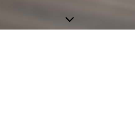
d Personenverkehr werden durch das komplexe deutsche Rechtssys
er/Disponenten oder Ihre Fahrer in Situationen, in denen eine sch
tragsrecht, Fragen zu Transportgenehmigungen, bei einer Polizeiko
 und rasche Antwort von großer Bedeutung für einen Transportauftrag
che Rechtsberatung bei renommierten Fachanwälten anbieten.
Frage offen, und Ihre Mitarbeiter erhalten eine schnelle und kompetent