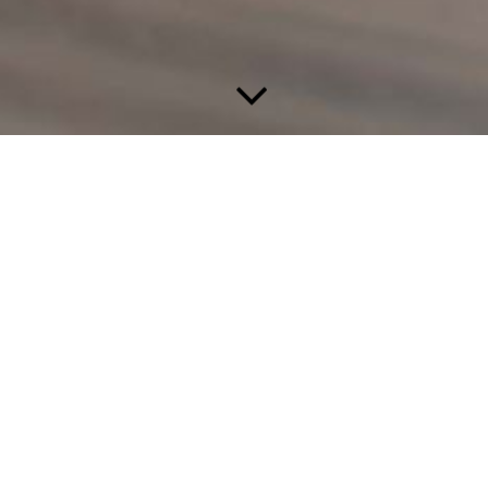
Datenschutzaudit
Die Auditierung eines Unternehmens ist ein maßgeblicher
Baustein für eine datenschutzkonform arbeitende
Unternehmensorganisation.
Mittels eines Fragenkatalogs von mehr als 200 Fragen prüfen
und bewerten wir alle relevanten Themen im Unternehmen. Als
Ergebnis erhalten Sie einen Bericht, der Ihnen Schwachstellen,
Verstöße gegen gesetzliche Vorschriften sowie Vorschläge zur
Optimierung der Prozesse aufzeigt.
Unser Motto: So wenig wie möglich und nur so viel wie nötig!