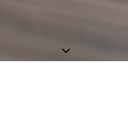
Ablauf der Schulungen, Aus- und Weiterbildungen
Die Branschutzhelfer-Schulung entspricht mindestens
den Regeln der DGUV-Information 205-023 (Deutsche
Gesetzliche Unfallversicherung) und wird von uns in
Ihren Räumlichkeiten durchgeführt.
-> Begehung + 90 Minuten Theorie + praktische Übungen